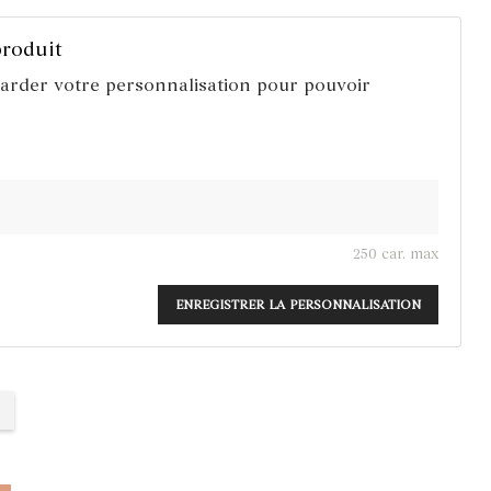
produit
garder votre personnalisation pour pouvoir
250 car. max
ENREGISTRER LA PERSONNALISATION