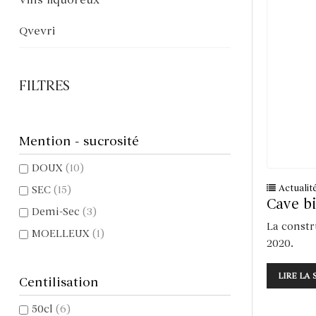
Vins liquoreux
Qvevri
FILTRES
Mention - sucrosité
DOUX
(10)
Actualit
SEC
(15)
Cave b
Demi-Sec
(3)
La constr
MOELLEUX
(1)
2020.
LIRE LA 
Centilisation
50cl
(6)