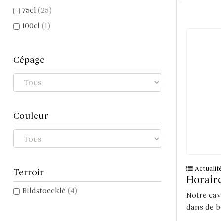
75cl
(25)
100cl
(1)
Cépage
Couleur
Actualit
Terroir
Horair
Bildstoecklé
(4)
Notre cav
dans de b