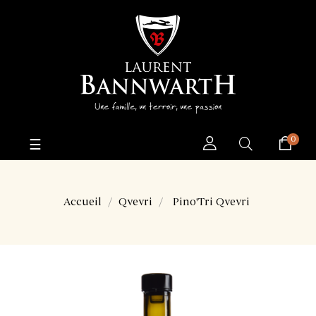
0
Basculer
☰
la
navigation
Accueil
Qvevri
Pino'Tri Qvevri