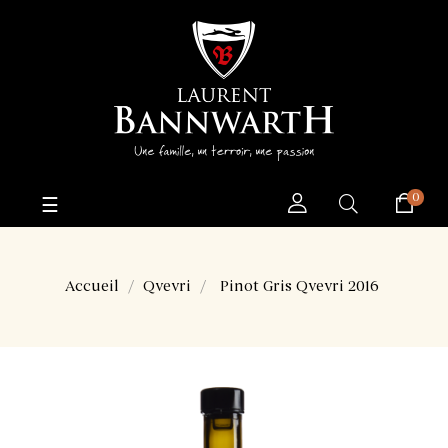
0
Basculer
☰
la
navigation
Accueil
Qvevri
Pinot Gris Qvevri 2016